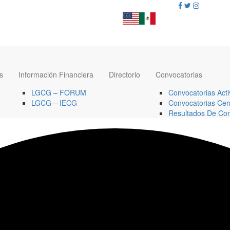
s
Información Financiera
Directorio
Convocatorias
LGCG – FORUM
Convocatorias Acti
LGCG – IECG
Convocatorias Cer
Resultados De Con