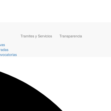
Tramites y Servicios
Transparencia
vas
radas
vocatorias