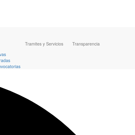
Tramites y Servicios
Transparencia
vas
radas
vocatorias