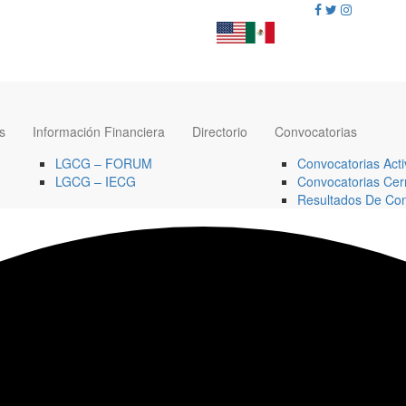
s
Información Financiera
Directorio
Convocatorias
LGCG – FORUM
Convocatorias Acti
LGCG – IECG
Convocatorias Cer
Resultados De Con