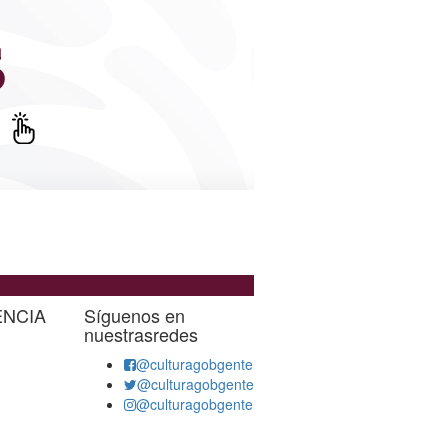
ENCIA
Síguenos en
nuestrasredes
@culturagobgente
@culturagobgente
@culturagobgente