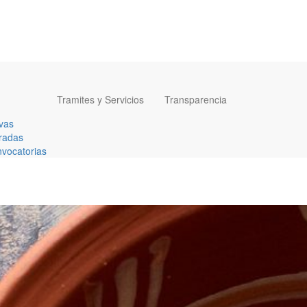
Tramites y Servicios
Transparencia
vas
radas
vocatorias