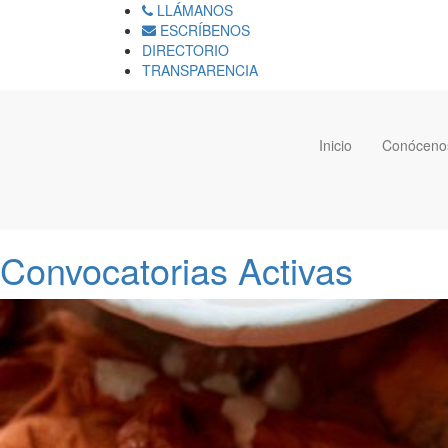
LLÁMANOS
ESCRÍBENOS
DIRECTORIO
TRANSPARENCIA
Inicio
Conóceno
Convocatorias Activas