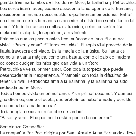
guarda tres marionetas de hilo. Son el Moro, la Bailarina y Petrouchka.
Los seres inanimados, cuando acceden a la categoría de lo humano,
descubren un mundo desconocido, experimentan emociones. Entrar
en el mundo de los humanos es acceder al misterioso sentimiento del
amor. Y todo lo que eso conlleva: atracción, celos, posesión, ira,
melancolía, alegría, inseguridad, atrevimiento.
Esto es lo que les pasa a estos tres muñecos de feria. “Lo nunca
visto”. “Pasen y vean”. “Títeres con vida”. El soplo vital procede de la
flauta travesera del Mago. Es la magia de la música. Su flauta es
como una varita mágica, como una batuta, como el palo de madera
de donde cuelgan los hilos que dan vida a un títere.
Petrouchka vive su primer amor. Con toda la torpeza que puede
desencadenar la inexperiencia. Y también con toda la dificultad de
tener un rival. Petrouchka ama a la Bailarina, y la Bailarina ha sido
seducida por el Moro.
Todos hemos vivido un primer amor. Y un primer desamor. Y aun así,
¿no diremos, como el poeta, que preferimos haber amado y perdido
que no haber amado nunca?
Toda magia necesita un redoble de tambor.
“Pasen y vean. El espectáculo está a punto de comenzar.”
Semblanza Compañía:
La compañía Per Poc, dirigida por Santi Arnal y Anna Fernández, lleva