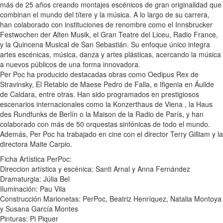
más de 25 años creando montajes escénicos de gran originalidad que
combinan el mundo del títere y la música. A lo largo de su carrera,
han colaborado con instituciones de renombre como el Innsbrucker
Festwochen der Alten Musik, el Gran Teatre del Liceu, Radio France,
y la Quincena Musical de San Sebastián. Su enfoque único integra
artes escénicas, música, danza y artes plásticas, acercando la música
a nuevos públicos de una forma innovadora.
Per Poc ha producido destacadas obras como Oedipus Rex de
Stravinsky, El Retablo de Maese Pedro de Falla, e Ifigenia en Áulide
de Caldara, entre otras. Han sido programados en prestigiosos
escenarios internacionales como la Konzerthaus de Viena , la Haus
des Rundfunks de Berlín o la Maison de la Radio de París, y han
colaborado con más de 50 orquestas sinfónicas de todo el mundo.
Además, Per Poc ha trabajado en cine con el director Terry Gilliam y la
directora Maite Carpio.
Ficha Artística PerPoc:
Direccion artística y escénica: Santi Arnal y Anna Fernández
Dramaturgia: Júlia Bel
Iluminación: Pau Vila
Construcción Marionetas: PerPoc, Beatriz Henríquez, Natalia Montoya
y Susana García Montes
Pinturas: Pi Piquer