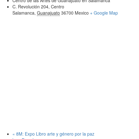
Centro de las Artes de Guanajuato en Salamanca
C. Revolución 204, Centro
Salamanca
,
Guanajuato
36700
Mexico
+ Google Map
«
8M: Expo Libro arte y género por la paz