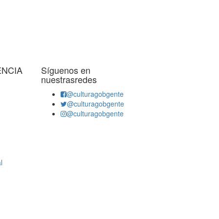
ENCIA
Síguenos en
nuestrasredes
@culturagobgente
@culturagobgente
@culturagobgente
l