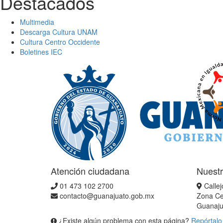
Destacados
Multimedia
Descarga Cultura UNAM
Cultura Centro Occidente
Boletines IEC
Atención ciudadana
Nuestr
01 473 102 2700
Callej
contacto@guanajuato.gob.mx
Zona Ce
Guanaju
¿Existe algún problema con esta página?
Repórtalo