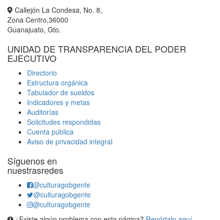
Callejón La Condesa, No. 8,
Zona Centro,36000
Guanajuato, Gto.
UNIDAD DE TRANSPARENCIA DEL PODER
EJECUTIVO
Directorio
Estructura orgánica
Tabulador de sueldos
Indicadores y metas
Auditorías
Solicitudes respondidas
Cuenta pública
Aviso de privacidad integral
Síguenos en
nuestrasredes
@culturagobgente
@culturagobgente
@culturagobgente
¿Existe algún problema con esta página?
Repórtalo aquí.