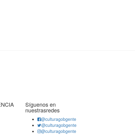
ENCIA
Síguenos en
nuestrasredes
@culturagobgente
@culturagobgente
@culturagobgente