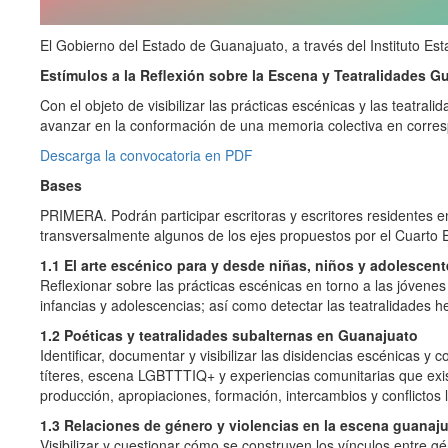
El Gobierno del Estado de Guanajuato, a través del Instituto Est
Estímulos a la Reflexión sobre la Escena y Teatralidades 
Con el objeto de visibilizar las prácticas escénicas y las teatra
avanzar en la conformación de una memoria colectiva en corresp
Descarga la convocatoria en PDF
Bases
PRIMERA. Podrán participar escritoras y escritores residentes 
transversalmente algunos de los ejes propuestos por el Cuarto 
1.1 El arte escénico para y desde niñas, niños y adolescen
Reflexionar sobre las prácticas escénicas en torno a las jóvene
infancias y adolescencias; así como detectar las teatralidades h
1.2 Poéticas y teatralidades subalternas en Guanajuato
Identificar, documentar y visibilizar las disidencias escénicas 
títeres, escena LGBTTTIQ+ y experiencias comunitarias que exis
producción, apropiaciones, formación, intercambios y conflictos 
1.3 Relaciones de género y violencias en la escena guanaj
Visibilizar y cuestionar cómo se construyen los vínculos entre 