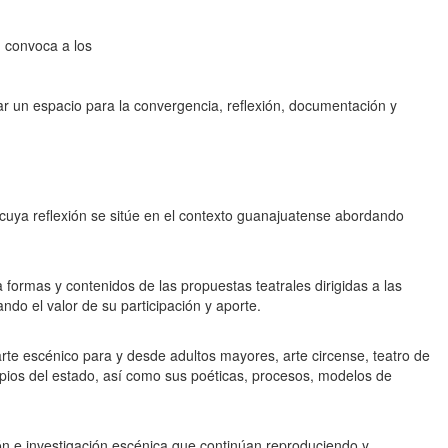
, convoca a los
rear un espacio para la convergencia, reflexión, documentación y
 cuya reflexión se sitúe en el contexto guanajuatense abordando
formas y contenidos de las propuestas teatrales dirigidas a las
ndo el valor de su participación y aporte.
 arte escénico para y desde adultos mayores, arte circense, teatro de
pios del estado, así como sus poéticas, procesos, modelos de
ión e investigación escénica que continúan reproduciendo y