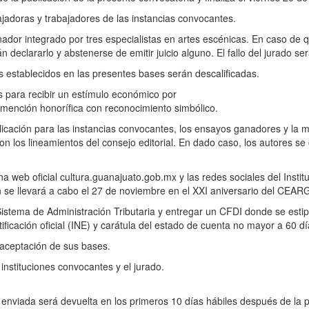
ajadoras y trabajadores de las instancias convocantes.
ador integrado por tres especialistas en artes escénicas. En caso de q
n declararlo y abstenerse de emitir juicio alguno. El fallo del jurado se
s establecidos en las presentes bases serán descalificadas.
s para recibir un estímulo económico por
a mención honorífica con reconocimiento simbólico.
icación para las instancias convocantes, los ensayos ganadores y la m
los lineamientos del consejo editorial. En dado caso, los autores se c
a web oficial cultura.guanajuato.gob.mx y las redes sociales del Instit
 se llevará a cabo el 27 de noviembre en el XXI aniversario del CEAR
 Sistema de Administración Tributaria y entregar un CFDI donde se est
ificación oficial (INE) y carátula del estado de cuenta no mayor a 60 dí
a aceptación de sus bases.
 instituciones convocantes y el jurado.
nviada será devuelta en los primeros 10 días hábiles después de la pu