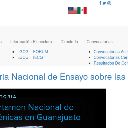
s
Información Financiera
Directorio
Convocatorias
LGCG – FORUM
Convocatorias Acti
LGCG – IECG
Convocatorias Cer
Resultados De Con
ria Nacional de Ensayo sobre las