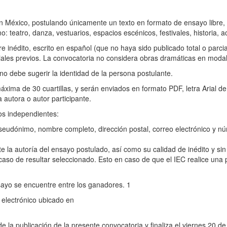
s en México, postulando únicamente un texto en formato de ensayo libre
teatro, danza, vestuarios, espacios escénicos, festivales, historia, a
bre inédito, escrito en español (que no haya sido publicado total o par
ales previos. La convocatoria no considera obras dramáticas en modal
 debe sugerir la identidad de la persona postulante.
xima de 30 cuartillas, y serán enviados en formato PDF, letra Arial d
 autora o autor participante.
os independientes:
 seudónimo, nombre completo, dirección postal, correo electrónico y n
te la autoría del ensayo postulado, así como su calidad de inédito y si
n caso de resultar seleccionado. Esto en caso de que el IEC realice una
sayo se encuentre entre los ganadores. 1
 electrónico ubicado en
 de la publicación de la presente convocatoria y finaliza el viernes 20 d