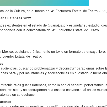
atal de la Cultura, en el marco del 4° Encuentro Estatal de Teatro 2022
Guanajuatenses 2022
lidades existentes en el estado de Guanajuato y estimular su estudio; c
ondencia con la convocatoria del 4° Encuentro Estatal de Teatro.
en México, postulando únicamente un texto en formato de ensayo libre,
Encuentro Estatal de Teatro:
tes
s audiencias, buscando problematizar y deconstruir paradigmas sobre la 
echas para y por las infancias y adolescencias en el estado, dimensiona
y contraculturales guanajuatenses, como lo son el cabaret, performance,
ten, resisten y se contraponen a la escena convencional en los munici
latentes en su quehacer.
uatense
género y poder en las prácticas de gestión, producción, docencia, creac