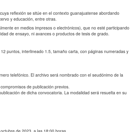
, cuya reflexión se sitúe en el contexto guanajuatense abordando
cervo y educación, entre otras.
cialmente en medios impresos o electrónicos), que no esté participando
idad de ensayo, ni avances o productos de tesis de grado.
e 12 puntos, interlineado 1.5, tamaño carta, con páginas numeradas y
úmero telefónico. El archivo será nombrado con el seudónimo de la
n compromisos de publicación previos.
 publicación de dicha convocatoria. La modalidad será resuelta en su
e octubre de 2023, a las 18:00 horas.