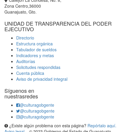
Callejón La Condesa, No. 8,
Zona Centro,36000
Guanajuato, Gto.
UNIDAD DE TRANSPARENCIA DEL PODER
EJECUTIVO
Directorio
Estructura orgánica
Tabulador de sueldos
Indicadores y metas
Auditorías
Solicitudes respondidas
Cuenta pública
Aviso de privacidad integral
Síguenos en
nuestrasredes
@culturagobgente
@culturagobgente
@culturagobgente
¿Existe algún problema con esta página?
Repórtalo aquí.
Aviso legal
© 2023 Gobierno del Estado de Guanajuato