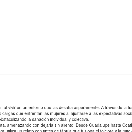
al vivir en un entorno que las desafía ásperamente. A través de la fus
as cargas que enfrentan las mujeres al ajustarse a las expectativas soc
taculizando la sanación individual y colectiva.
eta, amenazando con dejarla sin aliento. Desde Guadalupe hasta Coatli
 utiliza un relato con tintes de fábula que fusiona el folclore y la mito