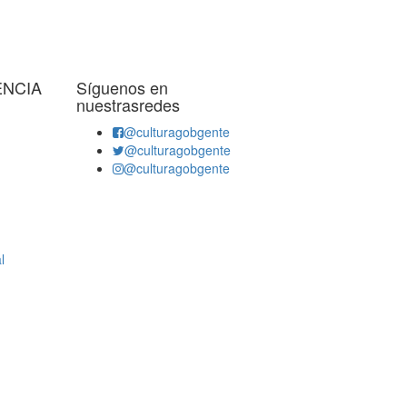
ENCIA
Síguenos en
nuestrasredes
@culturagobgente
@culturagobgente
@culturagobgente
l