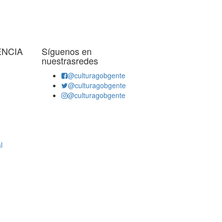
ENCIA
Síguenos en
nuestrasredes
@culturagobgente
@culturagobgente
@culturagobgente
l