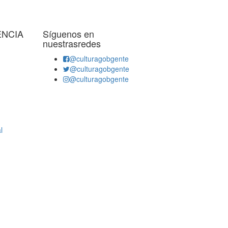
ENCIA
Síguenos en
nuestrasredes
@culturagobgente
@culturagobgente
@culturagobgente
l