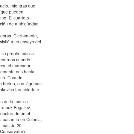
uelo, mientras que
s, que pueden
smo. El cuarteto
sación de ambigüedad
obras. Ciertamente,
sistió a un ensayo del
:
 su propia música.
tenernos cuando
 con el marcador
lemente nos hacía
teto. Cuando
o herido, con lágrimas
akovich tan abierto e
es de la música
uratbek Begaliev,
 doctorado en el
 pasantía en Colonia,
y más de 20
 Conservatorio