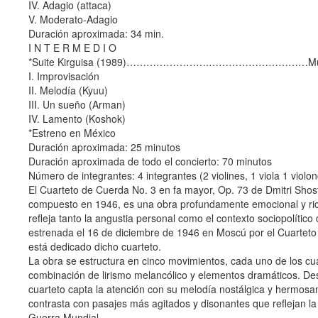
IV. Adagio (attaca)
V. Moderato-Adagio
Duración aproximada: 34 min.
I N T E R M E D I O
*Suite Kirguisa (1989)…………………….…………………………Murat
I. Improvisación
II. Melodía (Kyuu)
III. Un sueño (Arman)
IV. Lamento (Koshok)
*Estreno en México
Duración aproximada: 25 minutos
Duración aproximada de todo el concierto: 70 minutos
Número de integrantes: 4 integrantes (2 violines, 1 viola 1 violon
El Cuarteto de Cuerda No. 3 en fa mayor, Op. 73 de Dmitri Shos
compuesto en 1946, es una obra profundamente emocional y ri
refleja tanto la angustia personal como el contexto sociopolítico
estrenada el 16 de diciembre de 1946 en Moscú por el Cuartet
está dedicado dicho cuarteto.
La obra se estructura en cinco movimientos, cada uno de los cu
combinación de lirismo melancólico y elementos dramáticos. Desd
cuarteto capta la atención con su melodía nostálgica y hermos
contrasta con pasajes más agitados y disonantes que reflejan l
Guerra Mundial.