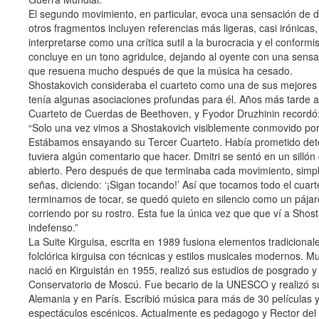
El segundo movimiento, en particular, evoca una sensación de d
otros fragmentos incluyen referencias más ligeras, casi irónica
interpretarse como una crítica sutil a la burocracia y el conformi
concluye en un tono agridulce, dejando al oyente con una sen
que resuena mucho después de que la música ha cesado.
Shostakovich consideraba el cuarteto como una de sus mejores 
tenía algunas asociaciones profundas para él. Años más tarde a
Cuarteto de Cuerdas de Beethoven, y Fyodor Druzhinin recordó
“Solo una vez vimos a Shostakovich visiblemente conmovido por
Estábamos ensayando su Tercer Cuarteto. Había prometido de
tuviera algún comentario que hacer. Dmitri se sentó en un sillón
abierto. Pero después de que terminaba cada movimiento, simp
señas, diciendo: ‘¡Sigan tocando!’ Así que tocamos todo el cuar
terminamos de tocar, se quedó quieto en silencio como un pájar
corriendo por su rostro. Esta fue la única vez que que ví a Shost
indefenso.”
La Suite Kirguisa, escrita en 1989 fusiona elementos tradicional
folclórica kirguisa con técnicas y estilos musicales modernos. M
nació en Kirguistán en 1955, realizó sus estudios de posgrado y
Conservatorio de Moscú. Fue becario de la UNESCO y realizó su
Alemania y en París. Escribió música para más de 30 películas 
espectáculos escénicos. Actualmente es pedagogo y Rector del