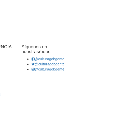
ENCIA
Síguenos en
nuestrasredes
@culturagobgente
@culturagobgente
@culturagobgente
l