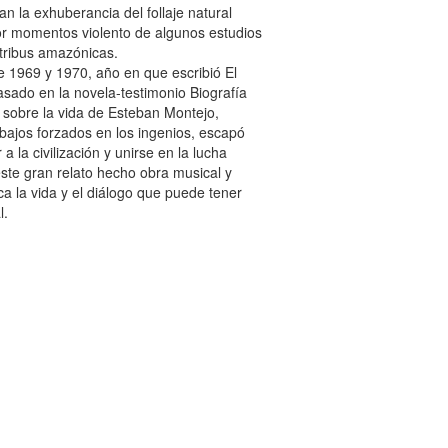
n la exhuberancia del follaje natural
 por momentos violento de algunos estudios
 tribus amazónicas.
 1969 y 1970, año en que escribió El
Basado en la novela-testimonio Biografía
 sobre la vida de Esteban Montejo,
rabajos forzados en los ingenios, escapó
 la civilización y unirse en la lucha
te gran relato hecho obra musical y
a la vida y el diálogo que puede tener
l.