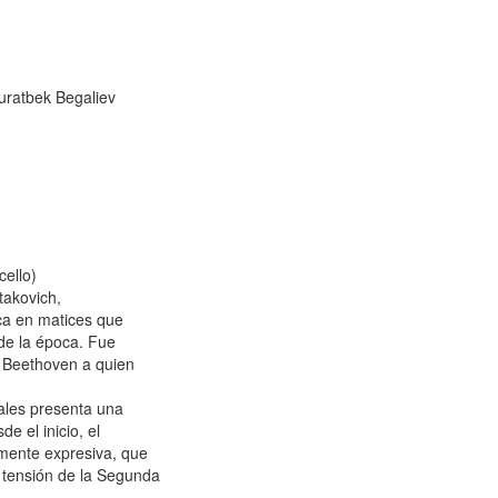
bek Begaliev
cello)
takovich,
ca en matices que
 de la época. Fue
o Beethoven a quien
ales presenta una
e el inicio, el
amente expresiva, que
a tensión de la Segunda