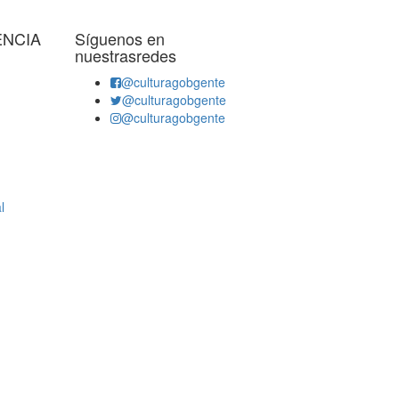
ENCIA
Síguenos en
nuestrasredes
@culturagobgente
@culturagobgente
@culturagobgente
l