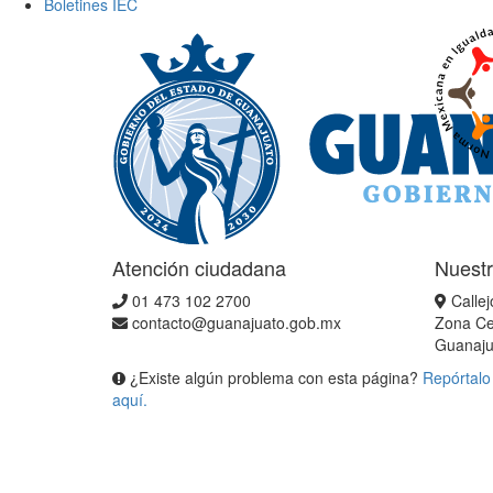
Boletines IEC
Atención ciudadana
Nuestr
01 473 102 2700
Callej
contacto@guanajuato.gob.mx
Zona Ce
Guanaju
¿Existe algún problema con esta página?
Repórtalo
aquí.