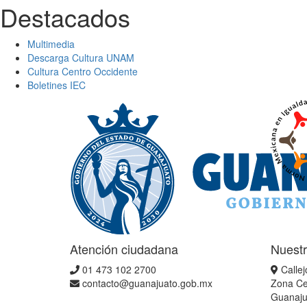
Destacados
Multimedia
Descarga Cultura UNAM
Cultura Centro Occidente
Boletines IEC
Atención ciudadana
Nuestr
01 473 102 2700
Callej
contacto@guanajuato.gob.mx
Zona Ce
Guanaju