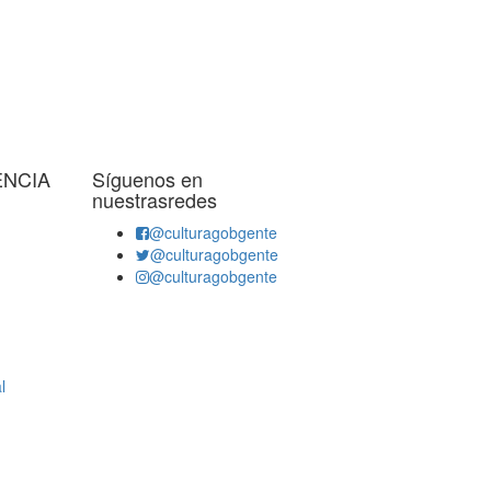
ENCIA
Síguenos en
nuestrasredes
@culturagobgente
@culturagobgente
@culturagobgente
l