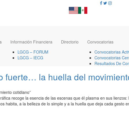
s
Información Financiera
Directorio
Convocatorias
LGCG – FORUM
Convocatorias Acti
LGCG – IECG
Convocatorias Cer
Resultados De Con
o fuerte… la huella del movimient
iento cotidiano”
áfica recoge la esencia de las escenas que él plasma en sus lienzos: la b
habita, a la belleza de lo simple y a la huella que deja cada gesto en e