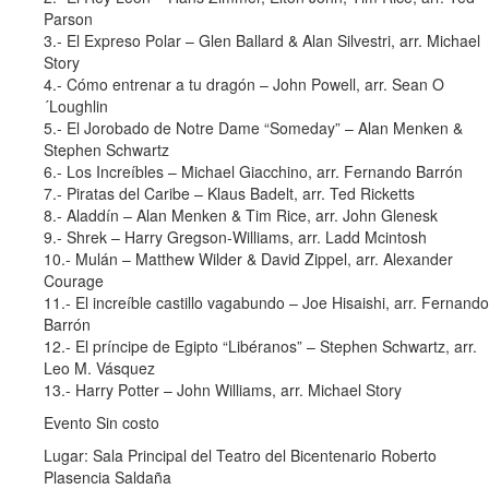
Parson
3.- El Expreso Polar – Glen Ballard & Alan Silvestri, arr. Michael
Story
4.- Cómo entrenar a tu dragón – John Powell, arr. Sean O
´Loughlin
5.- El Jorobado de Notre Dame “Someday” – Alan Menken &
Stephen Schwartz
6.- Los Increíbles – Michael Giacchino, arr. Fernando Barrón
7.- Piratas del Caribe – Klaus Badelt, arr. Ted Ricketts
8.- Aladdín – Alan Menken & Tim Rice, arr. John Glenesk
9.- Shrek – Harry Gregson-Williams, arr. Ladd Mcintosh
10.- Mulán – Matthew Wilder & David Zippel, arr. Alexander
Courage
11.- El increíble castillo vagabundo – Joe Hisaishi, arr. Fernando
Barrón
12.- El príncipe de Egipto “Libéranos” – Stephen Schwartz, arr.
Leo M. Vásquez
13.- Harry Potter – John Williams, arr. Michael Story
Evento Sin costo
Lugar: Sala Principal del Teatro del Bicentenario Roberto
Plasencia Saldaña