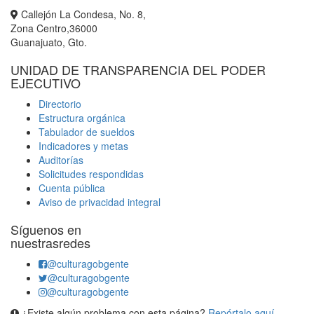
Callejón La Condesa, No. 8,
Zona Centro,36000
Guanajuato, Gto.
UNIDAD DE TRANSPARENCIA DEL PODER
EJECUTIVO
Directorio
Estructura orgánica
Tabulador de sueldos
Indicadores y metas
Auditorías
Solicitudes respondidas
Cuenta pública
Aviso de privacidad integral
Síguenos en
nuestrasredes
@culturagobgente
@culturagobgente
@culturagobgente
¿Existe algún problema con esta página?
Repórtalo aquí.