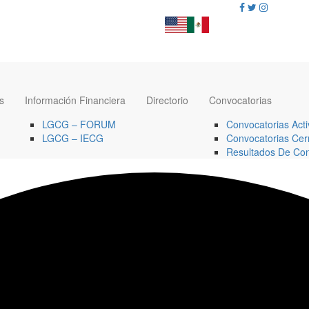
s
Información Financiera
Directorio
Convocatorias
LGCG – FORUM
Convocatorias Acti
LGCG – IECG
Convocatorias Cer
Resultados De Con