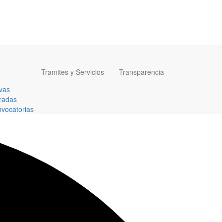
Tramites y Servicios
Transparencia
vas
radas
vocatorias