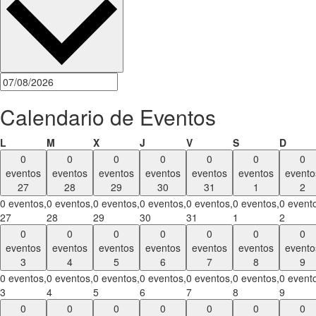
Calendario de Eventos
lunes
martes
miércoles
jueves
viernes
sábado
domi
L
M
X
J
V
S
D
0
0
0
0
0
0
0
eventos
eventos
eventos
eventos
eventos
eventos
evento
27
28
29
30
31
1
2
0 eventos,
0 eventos,
0 eventos,
0 eventos,
0 eventos,
0 eventos,
0 event
27
28
29
30
31
1
2
0
0
0
0
0
0
0
eventos
eventos
eventos
eventos
eventos
eventos
evento
3
4
5
6
7
8
9
0 eventos,
0 eventos,
0 eventos,
0 eventos,
0 eventos,
0 eventos,
0 event
3
4
5
6
7
8
9
0
0
0
0
0
0
0