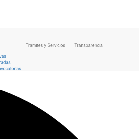
Tramites y Servicios
Transparencia
vas
radas
vocatorias