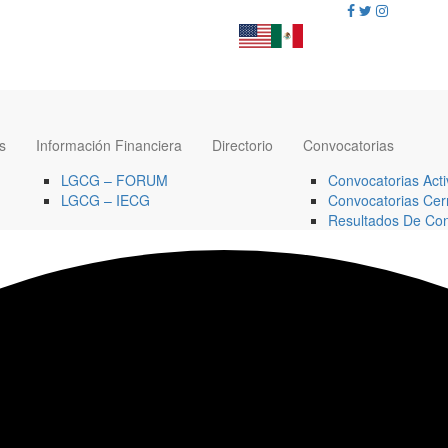
s
Información Financiera
Directorio
Convocatorias
LGCG – FORUM
Convocatorias Acti
LGCG – IECG
Convocatorias Cer
Resultados De Con