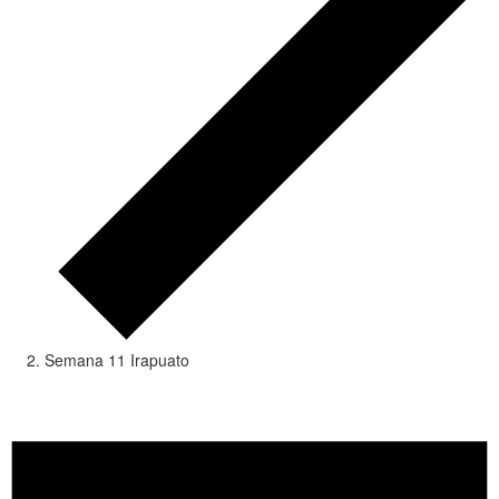
Semana 11 Irapuato
Eventos
en
15/05/2026