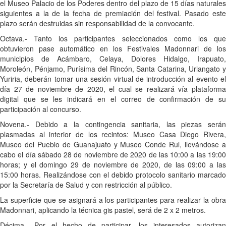
el Museo Palacio de los Poderes dentro del plazo de 15 días naturales
siguientes a la de la fecha de premiación del festival. Pasado este
plazo serán destruidas sin responsabilidad de la convocante.
Octava.- Tanto los participantes seleccionados como los que
obtuvieron pase automático en los Festivales Madonnari de los
municipios de Acámbaro, Celaya, Dolores Hidalgo, Irapuato,
Moroleón, Pénjamo, Purísima del Rincón, Santa Catarina, Uriangato y
Yuriria, deberán tomar una sesión virtual de introducción al evento el
día 27 de noviembre de 2020, el cual se realizará vía plataforma
digital que se les indicará en el correo de confirmación de su
participación al concurso.
Novena.- Debido a la contingencia sanitaria, las piezas serán
plasmadas al interior de los recintos: Museo Casa Diego Rivera,
Museo del Pueblo de Guanajuato y Museo Conde Rul, llevándose a
cabo el día sábado 28 de noviembre de 2020 de las 10:00 a las 19:00
horas; y el domingo 29 de noviembre de 2020, de las 09:00 a las
15:00 horas. Realizándose con el debido protocolo sanitario marcado
por la Secretaría de Salud y con restricción al público.
La superficie que se asignará a los participantes para realizar la obra
Madonnari, aplicando la técnica gis pastel, será de 2 x 2 metros.
Décima.- Por el hecho de participar, los interesados autorizan