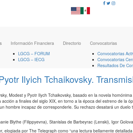
s
Información Financiera
Directorio
Convocatorias
LGCG – FORUM
Convocatorias Acti
LGCG – IECG
Convocatorias Cer
Resultados De Con
otr Ilyich Tchaikovsky. Transmis
lovsky, Modest y Pyotr Ilych Tchaikovsky, basado en la novela homónima
acción a finales del siglo XIX, en torno a la época del estreno de la óp
, un hombre incapaz de corresponderle. Su rechazo desatará un duelo t
hanie Blythe (Filippyevna), Stanislas de Barbeyrac (Lenski), Igor Gol
r, elogiada por The Telegraph como “una lectura bellamente detallada 