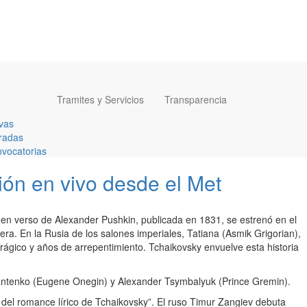
Tramites y Servicios
Transparencia
vas
radas
vocatorias
ión en vivo desde el Met
 en verso de Alexander Pushkin, publicada en 1831, se estrenó en el
era. En la Rusia de los salones imperiales, Tatiana (Asmik Grigorian),
rágico y años de arrepentimiento. Tchaikovsky envuelve esta historia
ovantenko (Eugene Onegin) y Alexander Tsymbalyuk (Prince Gremin).
del romance lírico de Tchaikovsky”. El ruso Timur Zangiev debuta