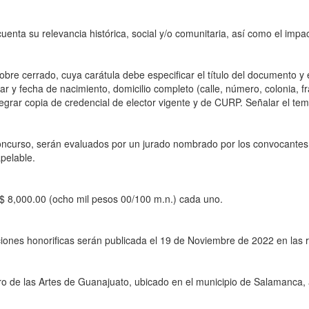
cuenta su relevancia histórica, social y/o comunitaria, así como el impa
bre cerrado, cuya carátula debe especificar el título del documento y e
ar y fecha de nacimiento, domicilio completo (calle, número, colonia, f
tegrar copia de credencial de elector vigente y de CURP. Señalar el tema
oncurso, serán evaluados por un jurado nombrado por los convocantes. E
pelable.
$ 8,000.00 (ocho mil pesos 00/100 m.n.) cada uno.
iones honorificas serán publicada el 19 de Noviembre de 2022 en las rede
ro de las Artes de Guanajuato, ubicado en el municipio de Salamanca, 