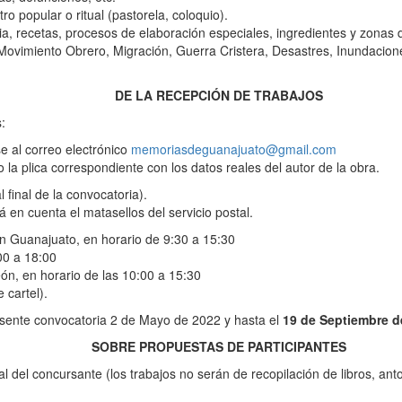
o popular o ritual (pastorela, coloquio).
oria, recetas, procesos de elaboración especiales, ingredientes y zonas 
 Movimiento Obrero, Migración, Guerra Cristera, Desastres, Inundacio
DE LA RECEPCIÓN DE TRABAJOS
:
e al correo electrónico
memoriasdeguanajuato@gmail.com
 la plica correspondiente con los datos reales del autor de la obra.
 final de la convocatoria).
rá en cuenta el matasellos del servicio postal.
 en Guanajuato, en horario de 9:30 a 15:30
00 a 18:00
ón, en horario de las 10:00 a 15:30
 cartel).
presente convocatoria 2 de Mayo de 2022 y hasta el
19 de Septiembre d
SOBRE PROPUESTAS DE PARTICIPANTES
del concursante (los trabajos no serán de recopilación de libros, anto