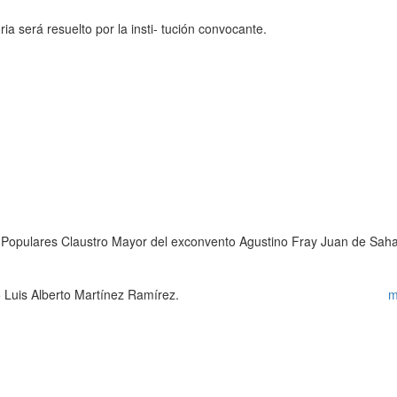
ia será resuelto por la insti- tución convocante.
s Populares Claustro Mayor del exconvento Agustino Fray Juan de Sah
641 6612 Ext. 105 Luis Alberto Martínez Ramírez.
m