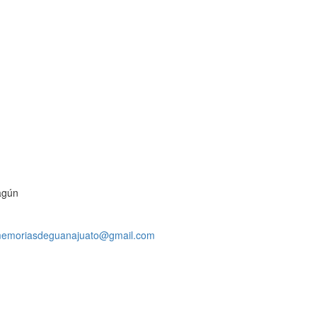
agún
emoriasdeguanajuato@gmail.com