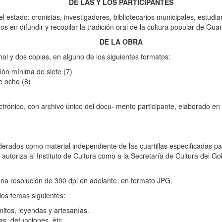
DE LAS Y LOS PARTICIPANTES
el estado: cronistas, investigadores, bibliotecarios municipales, estud
s en difundir y recopilar la tradición oral de la cultura popular de Gua
DE LA OBRA
al y dos copias, en alguno de los siguientes formatos:
ión mínima de siete (7)
e ocho (8)
ectrónico, con archivo único del docu- mento participante, elaborado en
siderados como material independiente de las cuartillas especificadas
autoriza al Instituto de Cultura como a la Secretaría de Cultura del Go
una resolución de 300 dpi en adelante, en formato JPG.
 los temas siguientes:
itos, leyendas y artesanías.
das, defunciones, étc.