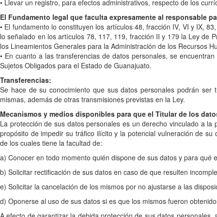
• Llevar un registro, para efectos administrativos, respecto de los cur
El Fundamento legal que faculta expresamente al responsable para
• El fundamento lo constituyen los artículos 48, fracción IV, VI y IX,
lo señalado en los artículos 78, 117, 119, fracción II y 179 la Ley d
los Lineamientos Generales para la Administración de los Recursos Hu
• En cuanto a las transferencias de datos personales, se encuentran
Sujetos Obligados para el Estado de Guanajuato.
Transferencias:
Se hace de su conocimiento que sus datos personales podrán ser tran
mismas, además de otras transmisiones previstas en la Ley.
Mecanismos y medios disponibles para que el Titular de los dato
La protección de sus datos personales es un derecho vinculado a la p
propósito de impedir su tráfico ilícito y la potencial vulneración de 
de los cuales tiene la facultad de:
a) Conocer en todo momento quién dispone de sus datos y para qué es
b) Solicitar rectificación de sus datos en caso de que resulten incompl
e) Solicitar la cancelación de los mismos por no ajustarse a las disposi
d) Oponerse al uso de sus datos si es que los mismos fueron obtenido
A efecto de garantizar la debida protección de sus datos personales, 