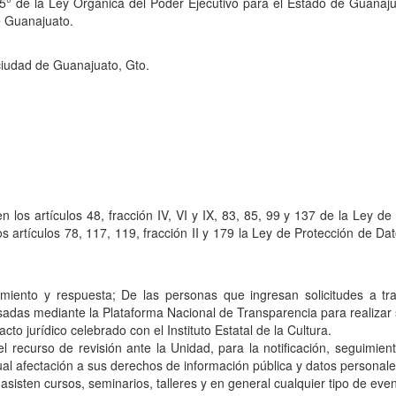
; 5° de la Ley Orgánica del Poder Ejecutivo para el Estado de Guanaju
e Guanajuato.
ciudad de Guanajuato, Gto.
los artículos 48, fracción IV, VI y IX, 83, 85, 99 y 137 de la Ley de
 artículos 78, 117, 119, fracción II y 179 la Ley de Protección de D
uimiento y respuesta; De las personas que ingresan solicitudes a tr
sadas mediante la Plataforma Nacional de Transparencia para realizar s
cto jurídico celebrado con el Instituto Estatal de la Cultura.
 el recurso de revisión ante la Unidad, para la notificación, seguimi
al afectación a sus derechos de información pública y datos personale
asisten cursos, seminarios, talleres y en general cualquier tipo de eve