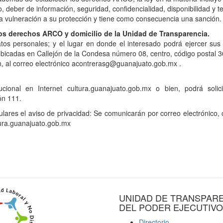
o, deber de información, seguridad, confidencialidad, disponibilidad y 
na vulneración a su protección y tiene como consecuencia una sanción.
os derechos ARCO y domicilio de la Unidad de Transparencia.
tos personales; y el lugar en donde el interesado podrá ejercer sus 
bicadas en Callejón de la Condesa número 08, centro, código postal 3
en, al correo electrónico acontrerasg@guanajuato.gob.mx .
cional en Internet cultura.guanajuato.gob.mx o bien, podrá solici
ón 111.
lares el aviso de privacidad: Se comunicarán por correo electrónico, c
ltura.guanajuato.gob.mx
UNIDAD DE TRANSPAR
DEL PODER EJECUTIVO
Directorio