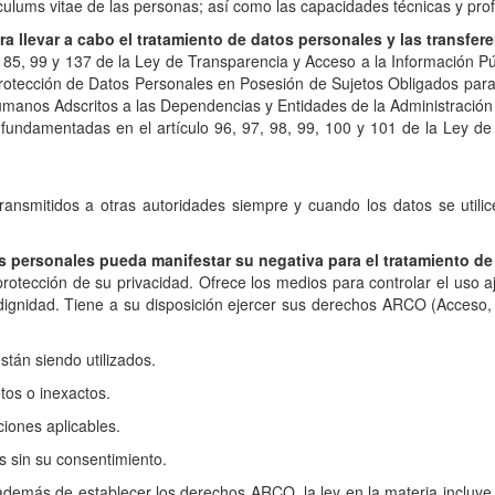
rículums vitae de las personas; así como las capacidades técnicas y prof
 llevar a cabo el tratamiento de datos personales y las transfere
 83, 85, 99 y 137 de la Ley de Transparencia y Acceso a la Información
e Protección de Datos Personales en Posesión de Sujetos Obligados par
manos Adscritos a las Dependencias y Entidades de la Administración 
 fundamentadas en el artículo 96, 97, 98, 99, 100 y 101 de la Ley d
smitidos a otras autoridades siempre y cuando los datos se utilicen
s personales pueda manifestar su negativa para el tratamiento de
rotección de su privacidad. Ofrece los medios para controlar el uso a
su dignidad. Tiene a su disposición ejercer sus derechos ARCO (Acceso,
tán siendo utilizados.
etos o inexactos.
ciones aplicables.
s sin su consentimiento.
además de establecer los derechos ARCO, la ley en la materia incluye u