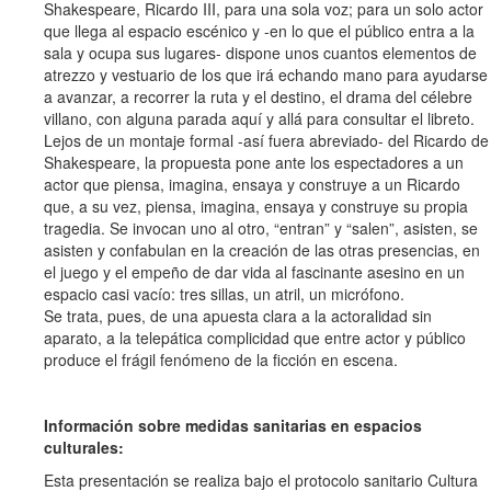
Shakespeare, Ricardo III, para una sola voz; para un solo actor
que llega al espacio escénico y -en lo que el público entra a la
sala y ocupa sus lugares- dispone unos cuantos elementos de
atrezzo y vestuario de los que irá echando mano para ayudarse
a avanzar, a recorrer la ruta y el destino, el drama del célebre
villano, con alguna parada aquí y allá para consultar el libreto.
Lejos de un montaje formal -así fuera abreviado- del Ricardo de
Shakespeare, la propuesta pone ante los espectadores a un
actor que piensa, imagina, ensaya y construye a un Ricardo
que, a su vez, piensa, imagina, ensaya y construye su propia
tragedia. Se invocan uno al otro, “entran” y “salen”, asisten, se
asisten y confabulan en la creación de las otras presencias, en
el juego y el empeño de dar vida al fascinante asesino en un
espacio casi vacío: tres sillas, un atril, un micrófono.
Se trata, pues, de una apuesta clara a la actoralidad sin
aparato, a la telepática complicidad que entre actor y público
produce el frágil fenómeno de la ficción en escena.
Información sobre medidas sanitarias en espacios
culturales:
Esta presentación se realiza bajo el protocolo sanitario Cultura