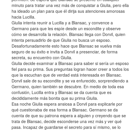
minuto para tratar una vez más de conquistar a Giulia, pero ella
ha ideado un plan para que él dirija sus atenciones amorosas
hacia Lucilla.
Giulia intenta reunir a Lucilla y a Blansac, y convence a
Germano para que les espíe desde un escondite y observe
cómo se desarrolla la relación. Blansac llega con Dorvil, quien
intenta persuadirlo de que Giulia no busca un esposo.
Desafortunadamente esto hace que Blansac se vuelva más
seguro de su éxito e invita a Dorvil a presenciar, de forma
secreta, su encuentro con Giulia.
Giulia decide examinar a Blansac para saber si sería un esposo
fiel para su prima. Sus preguntas logran hacer creer a todos los
que la escuchan que de verdad está interesada en Blansac.
Dorvil sale de su escondite y se va enfurecido, sorprendiendo a
Germano, quien también se descubre. En medio de toda esa
confusión, Lucilla entra y Blansac se da cuenta que es
decididamente más bonita que su prima Giulia.
Esa noche Giulia espera ansiosa a Dorvil para explicarle por
qué cuestionaba de esa forma a Blansac. Germano se da
cuenta de que su patrona espera a alguien y creyendo que se
trata de Blansac, decide esconderse una vez más y ver qué
pasa. Incapaz de guardarse el secreto para sí mismo, se lo