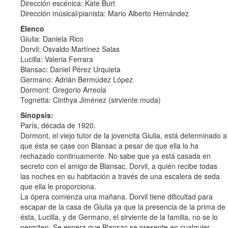
Dirección escénica: Kate Burt
Dirección músical/pianista: Mario Alberto Hernández
Elenco
Giulia: Daniela Rico
Dorvil: Osvaldo Martínez Salas
Lucilla: Valeria Ferrara
Blansac: Daniel Pérez Urquieta
Germano: Adrián Bermúdez López
Dormont: Gregorio Arreola
Tognetta: Cinthya Jiménez (sirviente muda)
Sinopsis:
París, década de 1920.
Dormont, el viejo tutor de la jovencita Giulia, está determinado a
que ésta se case con Blansac a pesar de que ella lo ha
rechazado continuamente. No sabe que ya está casada en
secreto con el amigo de Blansac, Dorvil, a quién recibe todas
las noches en su habitación a través de una escalera de seda
que ella le proporciona.
La ópera comienza una mañana. Dorvil tiene dificultad para
escapar de la casa de Giulia ya que la presencia de la prima de
ésta, Lucilla, y de Germano, el sirviente de la familia, no se lo
permiten. Se espera que Blansac se presente en cualquier